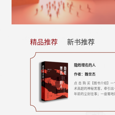
精品推荐
新书推荐
选国家社科基
隐姓埋名的人
大学生职业生涯规划项目
程
作者：魏世杰
作者：主编 刘幼昕
个专题，分门别
点 击 购 买【图书介绍】一
统文化的基本
会科学工作办
术高超的神秘黑客，牵引出
一、教材基本信息书 名
展现了中国传
年国家社科基金
年前的尘封往事；一座蜀地
学生职业生涯规划项目式教
。具体包括
结果，我社推
茫大山，埋藏着多少不为人
（四色）主 编：刘幼昕
传统农耕文
选，创历史新
悲欢离合。“核武老人”魏世
定 价：49.8开 本：大
中国传统商贸
社已累计承担
亲身参与我国“两弹一星”的
开印刷方式：四色页 数：