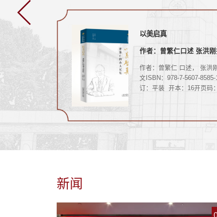
：中国传统匠
目。本年度入
关，他将生命中最沸腾的岁
时 间：2024年7月出 
工：中国传统
主义理论、哲
最深刻的记忆，凝结成长篇
社：山东大学出版社书 
楚楚：中国传
国文学、艺术
《隐姓埋名的人》。这不仅
978-7-5607-8063-4二、
味杂陈：中国
现了我社在人
部小说，更是一代科研工作
内容本书共六个项目，从启
程
消费社会及其
以美启真
新文科建设年度发展报告2
雕梁画栋：中
积累和作者服
青春、热血乃至生命写就的
觉察、探索、定位、规划、
李新卫
作者：曾繁仁口述 张洪刚
作者：全国新文科教育研
《周流天下：
我社深耕优势
自传”。历史的褶皱里，藏
个角度细化出若干任务，在
心
国照
》《人文荟
展走进科研院
惊心动魄的真实？故事以国
任务的过程中学生能够正确
电工技术”课程
作者：曾繁仁 口述， 张洪刚
》《神逸妙
知识体系构
二代核武器研制历程中...
职业生涯规划的技巧与方法
全国新文科教育研究中心 编I
课程进行了综合
ISBN：978-
文ISBN：978-7-5607-8585
》《南腔北
等积极策划选
书结合新颖的案例与丰富的
978-7-5607-9340-5定价：7
安全用电与触
页码：268页定
订：平装 开本：16开页码：
》《兼容并
式、体验...
点 击 购 买近日，全国新文
及仪表使用；
 购 买【图书介
页定价：86.00元出版时间：
》《天人之
育研究中心组织编写的《新
调试；照明电
、人类学的研
年7月点 击 购 买【图书介
》《格物致
建设年度发展报告（2025
三相电路的安
，探究消费分
18岁的青葱学子到讲台执教
》《传道授
山东大学出版社出版发行。
的认识与选
阶层流动特
耋长者，他将一生最璀璨的
》《止戈为
以习近平总书记关于教育强
拆装与维修；
规律，进而准
献给了山东大学。这部饱含
》，共16册。
设的重要论述为根本遵循，
本控制电路的
唐代社会变迁
的口述史，不仅是他个人求
把握教育、科技、人才一体
机床电气线路
本观点：1.
执教、生活的珍贵实录，更
展战略部署，深入落实国家
按照职业教育
要表征在于“消
部浓缩山大精神的感恩之书
智能+”行动，加快构建中国
、做”一体化课
，消费表达传递
书生动再现了特定历史背景
新闻
知识体系和人才自主培养体
作方式：卜铁
其是上层群体
山大及其学人如何在时代浪
全面提升文科人才自主培养
简介...
性、品位、情
栉风沐雨、坚韧前行，最终
量，为加快建设教育强国、科.
符号，消费
就...
02-12