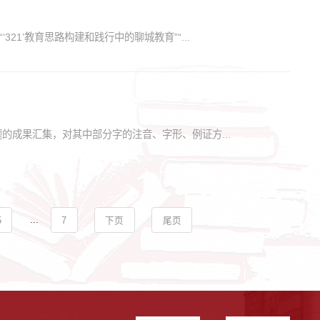
21’教育思路构建和践行中的聊城教育”“...
成果汇集，对其中部分字的注音、字形、例证方...
...
5
7
下页
尾页