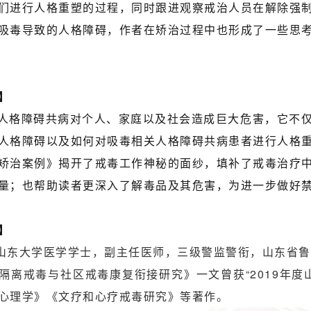
们进行人格重塑的过程，同时跟进观察戒治人员在解除强
吸毒导致的人格障碍，作者在矫治过程中也形成了一些思
】
人格障碍共病对个人、家庭以及社会造成巨大危害，它不
人格障碍以及如何对吸毒相关人格障碍共病患者进行人格
矫治案例》揭开了戒毒工作神秘的面纱，填补了戒毒治疗
量；也帮助读者更深入了解毒品及其危害，为进一步做好
】
山东大学医学学士，副主任医师，三级警监警衔，山东省鲁
隔离戒毒与社区戒毒康复衔接研究》一文曾获“2019年
心理学》《文疗和心疗戒毒研究》等著作。