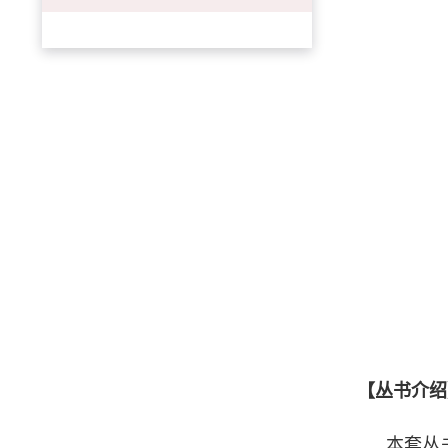
【丛书介绍
本套丛