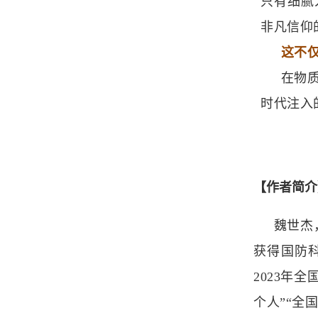
只有细腻
非凡信仰
这不
在物
时代注入
【作者简介
魏世杰
获得国防
2023年
个人”“全