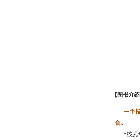
【图书介绍
一个
合。
“核