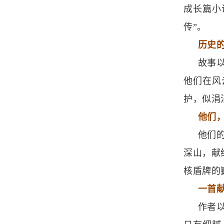
成长篇小
传”。
历史
故事
他们在风
护，似涓
他们，
他们
深山，献
核盾牌的
一首
作者